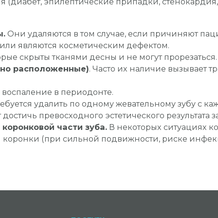
(диабет, эпилептические припадки, стенокардия,
ы.
Они удаляются в том случае, если причиняют пац
ли являются косметическим дефектом.
оторые скрыты тканями десны и не могут прорезаться.
ьно расположенные)
. Часто их наличие вызывает 
е воспаление в периодонте.
ребуется удалить по одному жевательному зубу с ка
 достичь превосходного эстетического результата 
коронковой части зуба.
В некоторых ситуациях ко
 коронки (при сильной подвижности, риске инфек