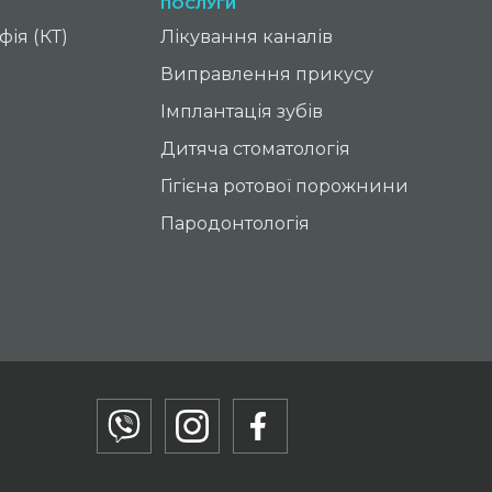
ПОСЛУГИ
ія (КТ)
Лікування каналів
Виправлення прикусу
Імплантація зубів
Дитяча стоматологія
Гігієна ротової порожнини
Пародонтологія