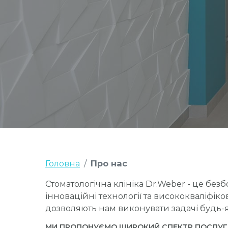
Головна
Про нас
Стоматологічна клініка Dr.Weber - це без
інноваційні технології та висококваліфік
дозволяють нам виконувати задачі будь-як
МИ ПРОПОНУЄМО ШИРОКИЙ СПЕКТР ПОСЛУГ