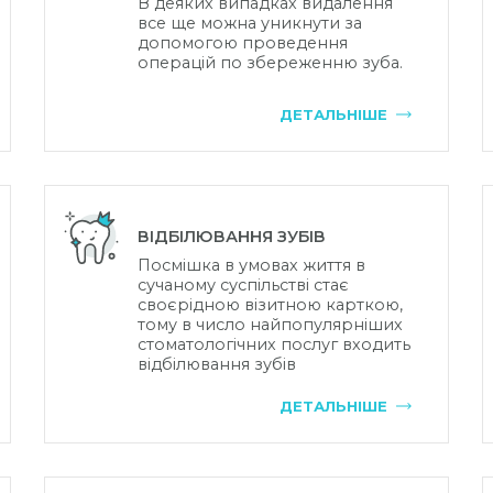
В деяких випадках видалення
все ще можна уникнути за
допомогою проведення
операцій по збереженню зуба.
ДЕТАЛЬНІШЕ
ВІДБІЛЮВАННЯ ЗУБІВ
Посмішка в умовах життя в
сучаному суспільстві стає
своєрідною візитною карткою,
тому в число найпопулярніших
стоматологічних послуг входить
відбілювання зубів
ДЕТАЛЬНІШЕ