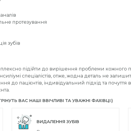
аналів
льне протезування
ія зубів
мплексно підійти до вирішення проблеми кожного пац
силіумі спеціалістів, отже, жодна деталь не залиши
ня до пацієнтів, індивідуальний підхід та почуття 
нта.
РІНУТЬ ВАС НАШІ ВВІЧЛИВІ ТА УВАЖНІ ФАХІВЦІ:)
ВИДАЛЕННЯ ЗУБІВ