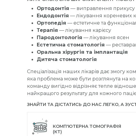
Ортодонтія
— виправлення прикусу
Ендодонтія
— лікування кореневих к
Ортопедія
— естетичне та функціона
Терапія
— лікування карієсу
Пародонтологія
— лікування ясен
Естетична стоматологія
— реставрац
Оральна хірургія та імплантація
Дитяча стоматологія
Спеціалізація наших лікарів дає змогу ко
яка проблема може бути розглянута на кон
команду вигідно відрізняє тепле відношен
найкращого результату для кожного паціє
ЗНАЙТИ ТА ДІСТАТИСЬ ДО НАС ЛЕГКО, А ЗУСТ
КОМП'ЮТЕРНА ТОМОГРАФІЯ
(КТ)