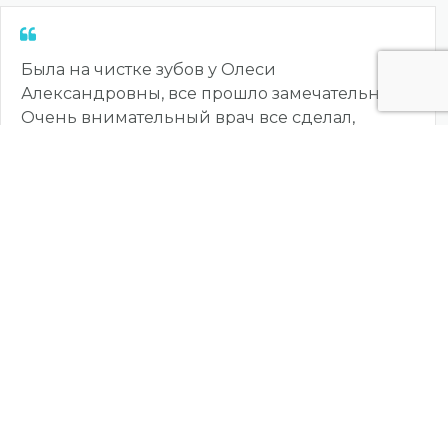
Спочатку шукав стоматолога для діток (3 і 6 р).
По запису потрапили до Анни Андріївни і
після першого ж прийому вирішили тільки
до неї ходити з дітьми. Анна Андріївна дуже
уважна до діток, розмовляє з ними так, що
вони навіть не помічають процедури, яку їм
роблять. Завжди привітна і усміхнена, на
позитиві. Пам'ятає як дітей звати)).
Korin Yevhenii